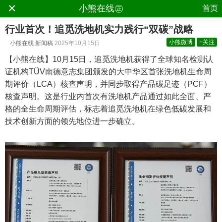
×
.
小熊在线㊣
首页
行业首次！追觅洗地机实力践行“双碳”战略
小熊微博
+关注
小熊在线
新闻稿
2025年10月15日
【小熊在线】10月15日，追觅洗地机获得了全球知名检测认
证机构TÜV南德意志集团颁发的大中华区首张洗地机生命周
期评价（LCA）核查声明，并同步取得产品碳足迹（PCF）
核查声明。这是行业内首次有洗地机产品通过如此全面、严
格的全生命周期评估，标志着追觅洗地机在绿色低碳发展和
技术创新方面的领先地位进一步确立。