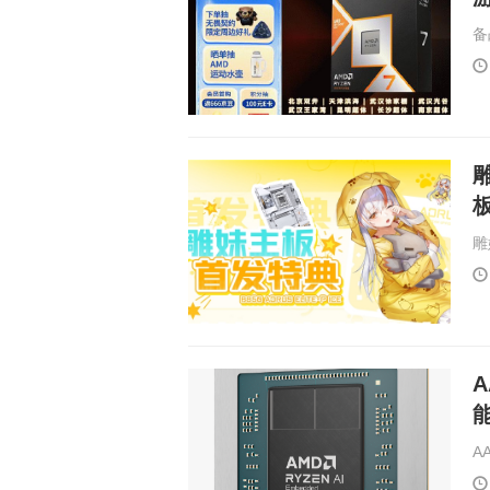
备
雕
雕
A
A