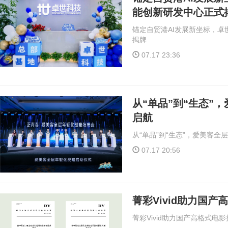
能创新研发中心正式
锚定自贸港AI发展新坐标，
揭牌
07.17 23:36
从“单品”到“生态”
启航
从“单品”到“生态”，爱美客
07.17 20:56
菁彩Vivid助力国
菁彩Vivid助力国产高格式电