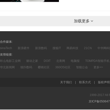
加载更多
合作媒体:
sinaTech
新浪硬件
新浪数码
搜狐IT
网易科技
21CN
中华网科
友情链接:
咔么电影工业网
驱动之家
DOIT
北青网
电脑报
TOMPDA智能手机
华北新闻网
猫扑数码
樱桃社区
360OS社区
智能公会
更多>>
关于我们
|
联系方式
|
版权声明
1999-2017 A
京ICP备05064