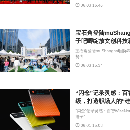
06.03 16:46
宝石角登陆muShan
子吧唧绽放文创科技
宝石角登陆muShanghai
势力
06.03 15:34
“闪念”记录灵感：百智W
级，打造职场人的“硅
“闪念”记录灵感：百智WiseNo
搭子”
06.01 15:08